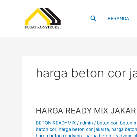
Skip
to
Search
content
BERANDA
harga beton cor j
HARGA
HARGA READY MIX JAKAR
READY
BETON READYMIX
/
admin
/
beton cor
,
beton m
MIX
beton cor
,
harga beton cor jakarta
,
harga beton
JAKARTA
harga beton readymix
,
harga beton readymx ja