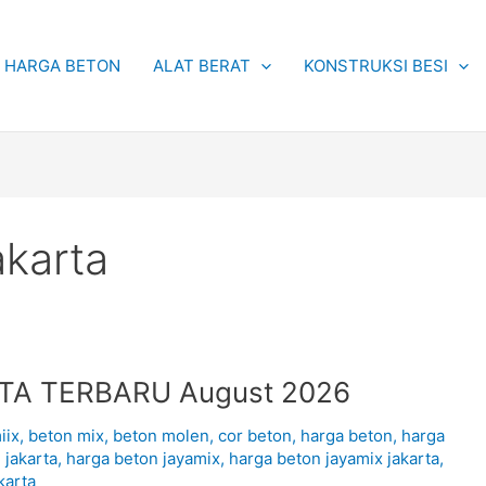
HARGA BETON
ALAT BERAT
KONSTRUKSI BESI
akarta
TA TERBARU August 2026
iix
,
beton mix
,
beton molen
,
cor beton
,
harga beton
,
harga
 jakarta
,
harga beton jayamix
,
harga beton jayamix jakarta
,
karta