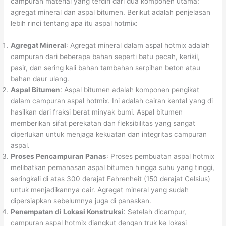
campuran material yang terdiri dari dua komponen utama:
agregat mineral dan aspal bitumen. Berikut adalah penjelasan
lebih rinci tentang apa itu aspal hotmix:
Agregat Mineral
: Agregat mineral dalam aspal hotmix adalah
campuran dari beberapa bahan seperti batu pecah, kerikil,
pasir, dan sering kali bahan tambahan serpihan beton atau
bahan daur ulang.
Aspal Bitumen
: Aspal bitumen adalah komponen pengikat
dalam campuran aspal hotmix. Ini adalah cairan kental yang di
hasilkan dari fraksi berat minyak bumi. Aspal bitumen
memberikan sifat perekatan dan fleksibilitas yang sangat
diperlukan untuk menjaga kekuatan dan integritas campuran
aspal.
Proses Pencampuran Panas
: Proses pembuatan aspal hotmix
melibatkan pemanasan aspal bitumen hingga suhu yang tinggi,
seringkali di atas 300 derajat Fahrenheit (150 derajat Celsius)
untuk menjadikannya cair. Agregat mineral yang sudah
dipersiapkan sebelumnya juga di panaskan.
Penempatan di Lokasi Konstruksi
: Setelah dicampur,
campuran aspal hotmix diangkut dengan truk ke lokasi