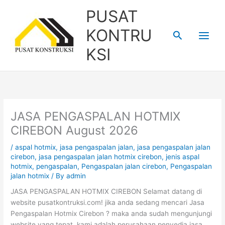
Skip
PUSAT
to
content
KONTRU
Search
KSI
JASA PENGASPALAN HOTMIX
CIREBON August 2026
/
aspal hotmix
,
jasa pengaspalan jalan
,
jasa pengaspalan jalan
cirebon
,
jasa pengaspalan jalan hotmix cirebon
,
jenis aspal
hotmix
,
pengaspalan
,
Pengaspalan jalan cirebon
,
Pengaspalan
jalan hotmix
/ By
admin
JASA PENGASPALAN HOTMIX CIREBON Selamat datang di
website pusatkontruksi.com! jika anda sedang mencari Jasa
Pengaspalan Hotmix Cirebon ? maka anda sudah mengunjungi
website yang tepat, kami adalah perusahaan penyedia jasa