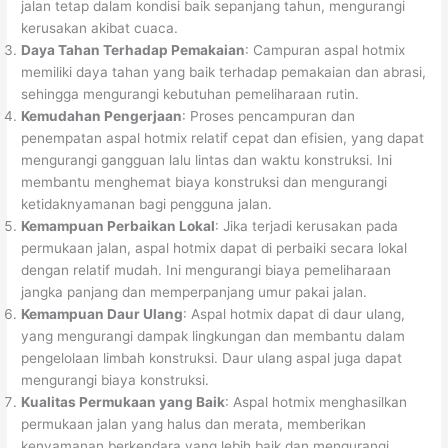
jalan tetap dalam kondisi baik sepanjang tahun, mengurangi
kerusakan akibat cuaca.
Daya Tahan Terhadap Pemakaian
: Campuran aspal hotmix
memiliki daya tahan yang baik terhadap pemakaian dan abrasi,
sehingga mengurangi kebutuhan pemeliharaan rutin.
Kemudahan Pengerjaan
: Proses pencampuran dan
penempatan aspal hotmix relatif cepat dan efisien, yang dapat
mengurangi gangguan lalu lintas dan waktu konstruksi. Ini
membantu menghemat biaya konstruksi dan mengurangi
ketidaknyamanan bagi pengguna jalan.
Kemampuan Perbaikan Lokal
: Jika terjadi kerusakan pada
permukaan jalan, aspal hotmix dapat di perbaiki secara lokal
dengan relatif mudah. Ini mengurangi biaya pemeliharaan
jangka panjang dan memperpanjang umur pakai jalan.
Kemampuan Daur Ulang
: Aspal hotmix dapat di daur ulang,
yang mengurangi dampak lingkungan dan membantu dalam
pengelolaan limbah konstruksi. Daur ulang aspal juga dapat
mengurangi biaya konstruksi.
Kualitas Permukaan yang Baik
: Aspal hotmix menghasilkan
permukaan jalan yang halus dan merata, memberikan
kenyamanan berkendara yang lebih baik dan mengurangi