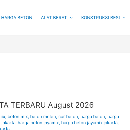
HARGA BETON
ALAT BERAT
KONSTRUKSI BESI
TA TERBARU August 2026
iix
,
beton mix
,
beton molen
,
cor beton
,
harga beton
,
harga
 jakarta
,
harga beton jayamix
,
harga beton jayamix jakarta
,
karta