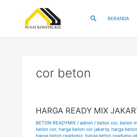
Skip
to
Search
content
BERANDA
cor beton
HARGA
HARGA READY MIX JAKAR
READY
BETON READYMIX
/
admin
/
beton cor
,
beton m
MIX
beton cor
,
harga beton cor jakarta
,
harga beton
JAKARTA
harga beton readymix
,
harga beton readymx ja