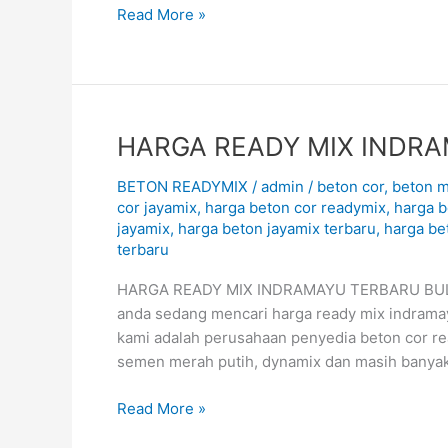
Read More »
HARGA
HARGA READY MIX INDRA
READY
BETON READYMIX
/
admin
/
beton cor
,
beton m
MIX
cor jayamix
,
harga beton cor readymix
,
harga b
INDRAMAYU
jayamix
,
harga beton jayamix terbaru
,
harga be
TERBARU
terbaru
August
2026
HARGA READY MIX INDRAMAYU TERBARU BULAN S
anda sedang mencari harga ready mix indrama
kami adalah perusahaan penyedia beton cor rea
semen merah putih, dynamix dan masih banyak
Read More »