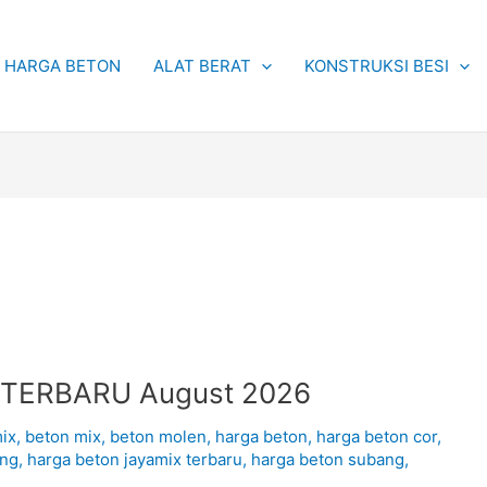
HARGA BETON
ALAT BERAT
KONSTRUKSI BESI
TERBARU August 2026
ix
,
beton mix
,
beton molen
,
harga beton
,
harga beton cor
,
ang
,
harga beton jayamix terbaru
,
harga beton subang
,