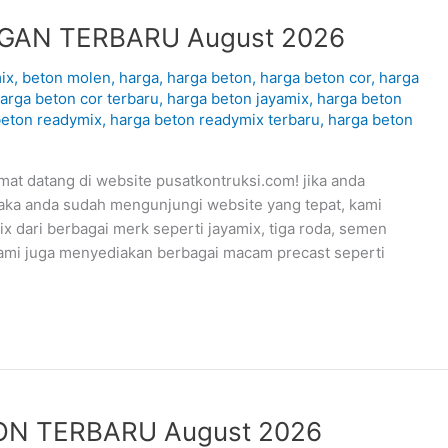
GAN TERBARU August 2026
ix
,
beton molen
,
harga
,
harga beton
,
harga beton cor
,
harga
arga beton cor terbaru
,
harga beton jayamix
,
harga beton
beton readymix
,
harga beton readymix terbaru
,
harga beton
datang di website pusatkontruksi.com! jika anda
aka anda sudah mengunjungi website yang tepat, kami
 dari berbagai merk seperti jayamix, tiga roda, semen
kami juga menyediakan berbagai macam precast seperti
ON TERBARU August 2026