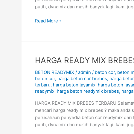
putih, dynamix dan masih banyak lagi, kami j
Read More »
HARGA
HARGA READY MIX BREBE
READY
BETON READYMIX
/
admin
/
beton cor
,
beton m
MIX
beton cor
,
harga beton cor brebes
,
harga beton
BREBES
terbaru
,
harga beton jayamix
,
harga beton jaya
TERBARU
readymix
,
harga beton readymix brebes
,
harga
August
2026
HARGA READY MIX BREBES TERBARU Selamat dat
mencari harga ready mix brebes ? maka anda s
perusahaan penyedia beton cor readymix dari 
putih, dynamix dan masih banyak lagi, kami j