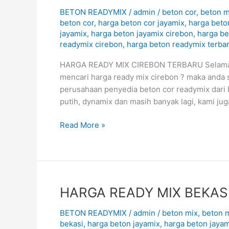
READY
BETON READYMIX
/
admin
/
beton cor
,
beton m
MIX
beton cor
,
harga beton cor jayamix
,
harga beto
CIREBON
jayamix
,
harga beton jayamix cirebon
,
harga be
TERBARU
readymix cirebon
,
harga beton readymix terba
August
2026
HARGA READY MIX CIREBON TERBARU Selamat da
mencari harga ready mix cirebon ? maka anda 
perusahaan penyedia beton cor readymix dari 
putih, dynamix dan masih banyak lagi, kami j
Read More »
HARGA
HARGA READY MIX BEKASI
READY
BETON READYMIX
/
admin
/
beton mix
,
beton 
MIX
bekasi
,
harga beton jayamix
,
harga beton jayam
BEKASI