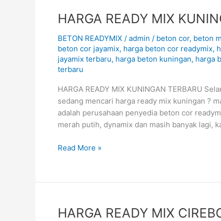
HARGA
HARGA READY MIX KUNIN
READY
BETON READYMIX
/
admin
/
beton cor
,
beton m
MIX
beton cor jayamix
,
harga beton cor readymix
,
h
KUNINGAN
jayamix terbaru
,
harga beton kuningan
,
harga 
TERBARU
terbaru
August
2026
HARGA READY MIX KUNINGAN TERBARU Selamat 
sedang mencari harga ready mix kuningan ? m
adalah perusahaan penyedia beton cor readymix
merah putih, dynamix dan masih banyak lagi, 
Read More »
HARGA
HARGA READY MIX CIREB