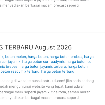
uga menyediakan berbagai macam precast seperti
S TERBARU August 2026
ix
,
beton molen
,
harga beton
,
harga beton brebes
,
harga
 cor jayamix
,
harga beton cor readymix
,
harga beton cor
mix brebes
,
harga beton jayamix terbaru
,
harga beton
 beton readymix terbaru
,
harga beton terbaru
ang di website pusatkontruksi.com! jika anda sedang
udah mengunjungi website yang tepat, kami adalah
berbagai merk seperti jayamix, tiga roda, semen merah
uga menyediakan berbagai macam precast seperti