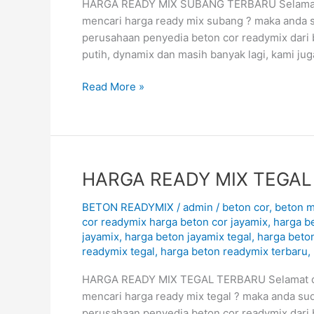
2026
HARGA READY MIX SUBANG TERBARU Selamat da
mencari harga ready mix subang ? maka anda 
perusahaan penyedia beton cor readymix dari 
putih, dynamix dan masih banyak lagi, kami j
Read More »
HARGA
HARGA READY MIX TEGAL
READY
BETON READYMIX
/
admin
/
beton cor
,
beton m
MIX
cor readymix harga beton cor jayamix
,
harga be
TEGAL
jayamix
,
harga beton jayamix tegal
,
harga beton
TERBARU
readymix tegal
,
harga beton readymix terbaru
,
August
2026
HARGA READY MIX TEGAL TERBARU Selamat data
mencari harga ready mix tegal ? maka anda su
perusahaan penyedia beton cor readymix dari 