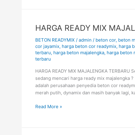
HARGA
HARGA READY MIX MAJAL
READY
BETON READYMIX
/
admin
/
beton cor
,
beton m
MIX
cor jayamix
,
harga beton cor readymix
,
harga b
MAJALENGKA
terbaru
,
harga beton majalengka
,
harga beton 
TERBARU
terbaru
August
2026
HARGA READY MIX MAJALENGKA TERBARU Selama
sedang mencari harga ready mix majalengka ?
adalah perusahaan penyedia beton cor readymix
merah putih, dynamix dan masih banyak lagi, 
Read More »