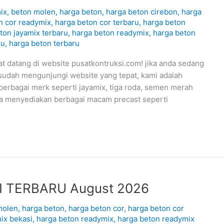
ix
,
beton molen
,
harga beton
,
harga beton cirebon
,
harga
n cor readymix
,
harga beton cor terbaru
,
harga beton
ton jayamix terbaru
,
harga beton readymix
,
harga beton
ru
,
harga beton terbaru
tang di website pusatkontruksi.com! jika anda sedang
sudah mengunjungi website yang tepat, kami adalah
berbagai merk seperti jayamix, tiga roda, semen merah
uga menyediakan berbagai macam precast seperti
 TERBARU August 2026
molen
,
harga beton
,
harga beton cor
,
harga beton cor
ix bekasi
,
harga beton readymix
,
harga beton readymix