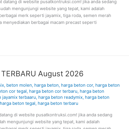
tang di website pusatkontruksi.com! jika anda sedang
sudah mengunjungi website yang tepat, kami adalah
berbagai merk seperti jayamix, tiga roda, semen merah
uga menyediakan berbagai macam precast seperti
 TERBARU August 2026
ix
,
beton molen
,
harga beton
,
harga beton cor
,
harga beton
ton cor tegal
,
harga beton cor terbaru
,
harga beton
 jayamix terbaaru
,
harga beton readymix
,
harga beton
harga beton tegal
,
harga beton terbaru
ng di website pusatkontruksi.com! jika anda sedang
dah mengunjungi website yang tepat, kami adalah
berbagai merk seperti jayamix, tiga roda, semen merah