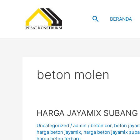
Skip
to
Search
content
BERANDA
beton molen
HARGA
HARGA JAYAMIX SUBANG 
JAYAMIX
Uncategorized
/
admin
/
beton cor
,
beton jayam
SUBANG
harga beton jayamix
,
harga beton jayamix sub
TERBARU
harga beton terbaru