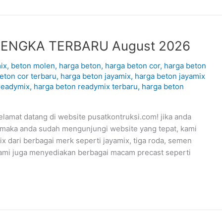
ENGKA TERBARU August 2026
ix
,
beton molen
,
harga beton
,
harga beton cor
,
harga beton
eton cor terbaru
,
harga beton jayamix
,
harga beton jayamix
readymix
,
harga beton readymix terbaru
,
harga beton
t datang di website pusatkontruksi.com! jika anda
 maka anda sudah mengunjungi website yang tepat, kami
 dari berbagai merk seperti jayamix, tiga roda, semen
kami juga menyediakan berbagai macam precast seperti