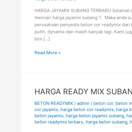
August
2026
HARGA JAYAMIX SUBANG TERBARU Selamat data
mencari harga jayamix subang ?. Maka anda s
perusahaan penyedia beton cor readymix dari 
putih, dynamix dan masih banyak lagi. Kami j
box […]
Read More »
HARGA
HARGA READY MIX SUBAN
READY
BETON READYMIX
/
admin
/
beton cor
,
beton m
MIX
cor jayamix
,
harga beton cor readymix
,
harga b
SUBANG
beton jayamix
,
harga beton jayamix subang
,
ha
TERBARU
beton readymix terbaru
,
harga beton subang
,
h
August