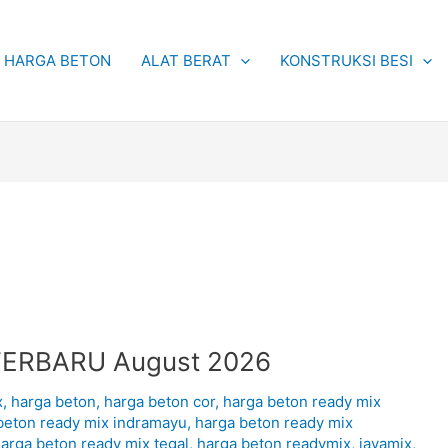
HARGA BETON
ALAT BERAT
KONSTRUKSI BESI
TERBARU August 2026
x
,
harga beton
,
harga beton cor
,
harga beton ready mix
beton ready mix indramayu
,
harga beton ready mix
arga beton ready mix tegal
,
harga beton readymix
,
jayamix
,