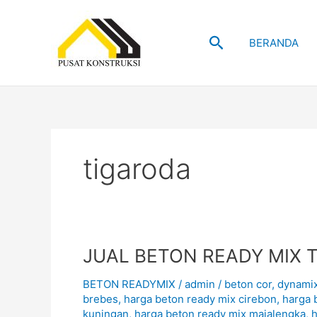
Skip
to
Search
content
BERANDA
tigaroda
JUAL
JUAL BETON READY MIX 
BETON
BETON READYMIX
/
admin
/
beton cor
,
dynami
READY
brebes
,
harga beton ready mix cirebon
,
harga 
MIX
kuningan
,
harga beton ready mix majalengka
,
h