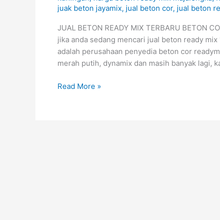
TERBARU
juak beton jayamix
,
jual beton cor
,
jual beton r
August
2026
JUAL BETON READY MIX TERBARU BETON COR J
jika anda sedang mencari jual beton ready mi
adalah perusahaan penyedia beton cor readymix
merah putih, dynamix dan masih banyak lagi, 
Read More »