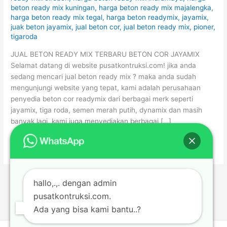
beton ready mix kuningan
,
harga beton ready mix majalengka
,
2026
harga beton ready mix tegal
,
harga beton readymix
,
jayamix
,
juak beton jayamix
,
jual beton cor
,
jual beton ready mix
,
pioner
,
tigaroda
JUAL BETON READY MIX TERBARU BETON COR JAYAMIX
Selamat datang di website pusatkontruksi.com! jika anda
sedang mencari jual beton ready mix ? maka anda sudah
mengunjungi website yang tepat, kami adalah perusahaan
penyedia beton cor readymix dari berbagai merk seperti
jayamix, tiga roda, semen merah putih, dynamix dan masih
banyak lagi, kami juga menyediakan berbagai […]
Read More »
hallo,.,. dengan admin
pusatkontruksi.com.
Ada yang bisa kami bantu..?