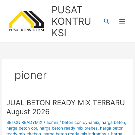
Skip
PUSAT
to
content
KONTRU
Search
KSI
pioner
JUAL BETON READY MIX TERBARU
JUAL
BETON
August 2026
READY
MIX
BETON READYMIX
/
admin
/
beton cor
,
dynamix
,
harga beton
,
TERBARU
harga beton cor
,
harga beton ready mix brebes
,
harga beton
ready mix cirebon
,
harga beton ready mix indramayu
,
harga
August