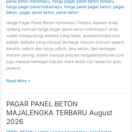
panel beton indramayu
,
harga pagar panel beton terbaru
,
August
harga pagar panel indramayu
,
harga panel pagar beton
,
pagar
2026
beton
,
pagar panel beton
,
panel beton
Harga Pagar Panel Beton Indramayu Terbaru Apakah anda
sedang mencari harga pagar panel beton indramayu? anda
sudah mengunjungi website yang tepat. pusatkontruksi.com
adalah website yang menjual berbagai macam precast seperti
kanstin, uditch dan tutup uditch, buis beton, dan berbagai
macam paving. Selain menjual precast hargabetonmurah.com
juga menjual berbagai macam merk beton cor readymix atau
jayamix
Read More »
PAGAR PANEL BETON
PAGAR
PANEL
MAJALENGKA TERBARU August
BETON
2026
MAJALENGKA
TERBARU