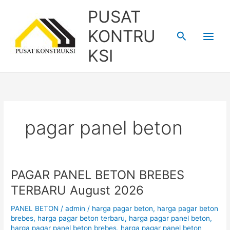
Skip
PUSAT
to
content
KONTRU
Search
KSI
pagar panel beton
PAGAR PANEL BETON BREBES
PAGAR
PANEL
TERBARU August 2026
BETON
BREBES
PANEL BETON
/
admin
/
harga pagar beton
,
harga pagar beton
TERBARU
brebes
,
harga pagar beton terbaru
,
harga pagar panel beton
,
harga pagar panel beton brebes
,
harga pagar panel beton
August