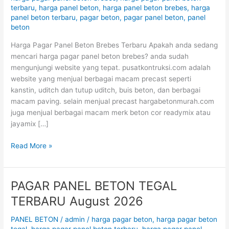
terbaru
,
harga panel beton
,
harga panel beton brebes
,
harga
2026
panel beton terbaru
,
pagar beton
,
pagar panel beton
,
panel
beton
Harga Pagar Panel Beton Brebes Terbaru Apakah anda sedang
mencari harga pagar panel beton brebes? anda sudah
mengunjungi website yang tepat. pusatkontruksi.com adalah
website yang menjual berbagai macam precast seperti
kanstin, uditch dan tutup uditch, buis beton, dan berbagai
macam paving. selain menjual precast hargabetonmurah.com
juga menjual berbagai macam merk beton cor readymix atau
jayamix […]
Read More »
PAGAR PANEL BETON TEGAL
PAGAR
PANEL
TERBARU August 2026
BETON
TEGAL
PANEL BETON
/
admin
/
harga pagar beton
,
harga pagar beton
TERBARU