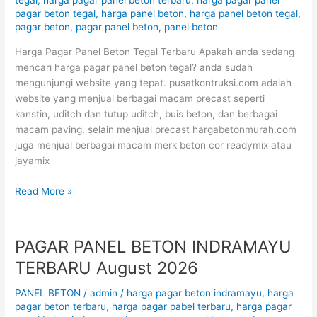
tegal
,
harga pagar panel beton terbaru
,
harga pagar panel
pagar beton tegal
,
harga panel beton
,
harga panel beton tegal
,
August
pagar beton
,
pagar panel beton
,
panel beton
2026
Harga Pagar Panel Beton Tegal Terbaru Apakah anda sedang
mencari harga pagar panel beton tegal? anda sudah
mengunjungi website yang tepat. pusatkontruksi.com adalah
website yang menjual berbagai macam precast seperti
kanstin, uditch dan tutup uditch, buis beton, dan berbagai
macam paving. selain menjual precast hargabetonmurah.com
juga menjual berbagai macam merk beton cor readymix atau
jayamix
Read More »
PAGAR PANEL BETON INDRAMAYU
PAGAR
PANEL
TERBARU August 2026
BETON
INDRAMAYU
PANEL BETON
/
admin
/
harga pagar beton indramayu
,
harga
TERBARU
pagar beton terbaru
,
harga pagar pabel terbaru
,
harga pagar