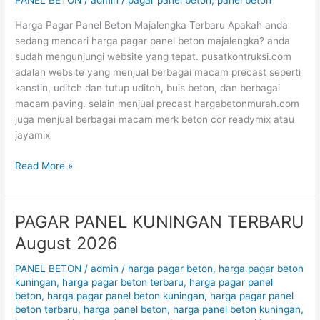
PANEL BETON
/
admin
/
pagar panel beton
,
panel beton
August
2026
Harga Pagar Panel Beton Majalengka Terbaru Apakah anda
sedang mencari harga pagar panel beton majalengka? anda
sudah mengunjungi website yang tepat. pusatkontruksi.com
adalah website yang menjual berbagai macam precast seperti
kanstin, uditch dan tutup uditch, buis beton, dan berbagai
macam paving. selain menjual precast hargabetonmurah.com
juga menjual berbagai macam merk beton cor readymix atau
jayamix
Read More »
PAGAR PANEL KUNINGAN TERBARU
PAGAR
PANEL
August 2026
KUNINGAN
TERBARU
PANEL BETON
/
admin
/
harga pagar beton
,
harga pagar beton
August
kuningan
,
harga pagar beton terbaru
,
harga pagar panel
beton
,
harga pagar panel beton kuningan
,
harga pagar panel
2026
beton terbaru
,
harga panel beton
,
harga panel beton kuningan
,