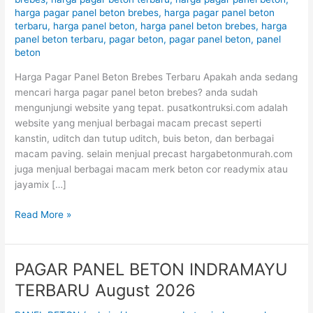
harga pagar panel beton brebes
,
harga pagar panel beton
August
terbaru
,
harga panel beton
,
harga panel beton brebes
,
harga
2026
panel beton terbaru
,
pagar beton
,
pagar panel beton
,
panel
beton
Harga Pagar Panel Beton Brebes Terbaru Apakah anda sedang
mencari harga pagar panel beton brebes? anda sudah
mengunjungi website yang tepat. pusatkontruksi.com adalah
website yang menjual berbagai macam precast seperti
kanstin, uditch dan tutup uditch, buis beton, dan berbagai
macam paving. selain menjual precast hargabetonmurah.com
juga menjual berbagai macam merk beton cor readymix atau
jayamix […]
Read More »
PAGAR PANEL BETON INDRAMAYU
PAGAR
PANEL
TERBARU August 2026
BETON
INDRAMAYU