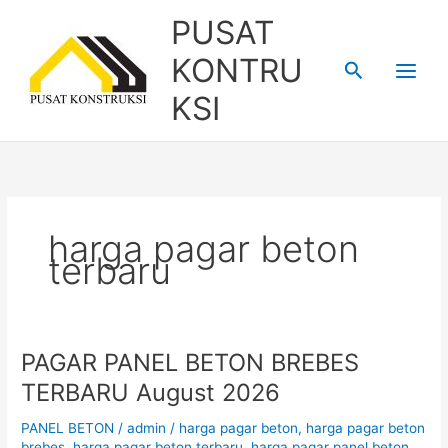
Skip
PUSAT
to
content
KONTRU
Search
KSI
harga pagar beton
terbaru
PAGAR PANEL BETON BREBES
PAGAR
PANEL
TERBARU August 2026
BETON
BREBES
PANEL BETON
/
admin
/
harga pagar beton
,
harga pagar beton
TERBARU
brebes
,
harga pagar beton terbaru
,
harga pagar panel beton
,