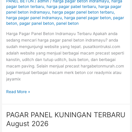
PANEL BETON
/
admin
/
harga pagar beton indramayu
,
harga
TERBARU
pagar beton terbaru
,
harga pagar pabel terbaru
,
harga pagar
panel beton indramayu
,
harga pagar panel beton terbaru
,
August
harga pagar panel indramayu
,
harga panel pagar beton
,
pagar
2026
beton
,
pagar panel beton
,
panel beton
Harga Pagar Panel Beton Indramayu Terbaru Apakah anda
sedang mencari harga pagar panel beton indramayu? anda
sudah mengunjungi website yang tepat. pusatkontruksi.com
adalah website yang menjual berbagai macam precast seperti
kanstin, uditch dan tutup uditch, buis beton, dan berbagai
macam paving. Selain menjual precast hargabetonmurah.com
juga menjual berbagai macam merk beton cor readymix atau
jayamix
Read More »
PAGAR PANEL KUNINGAN TERBARU
PAGAR
PANEL
August 2026
KUNINGAN