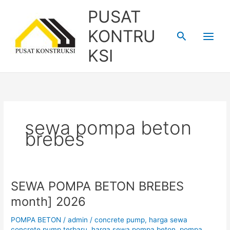
Skip
PUSAT
to
content
KONTRU
Search
KSI
sewa pompa beton
brebes
SEWA POMPA BETON BREBES
SEWA
POMPA
month] 2026
BETON
BREBES
POMPA BETON
/
admin
/
concrete pump
,
harga sewa
month]
concrete pump terbaru
,
harga sewa pompa beton
,
pompa