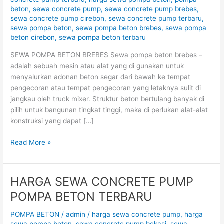
beton
,
sewa concrete pump
,
sewa concrete pump brebes
,
2026
sewa concrete pump cirebon
,
sewa concrete pump terbaru
,
sewa pompa beton
,
sewa pompa beton brebes
,
sewa pompa
beton cirebon
,
sewa pompa beton terbaru
SEWA POMPA BETON BREBES Sewa pompa beton brebes –
adalah sebuah mesin atau alat yang di gunakan untuk
menyalurkan adonan beton segar dari bawah ke tempat
pengecoran atau tempat pengecoran yang letaknya sulit di
jangkau oleh truck mixer. Struktur beton bertulang banyak di
pilih untuk bangunan tingkat tinggi, maka di perlukan alat-alat
konstruksi yang dapat […]
Read More »
HARGA SEWA CONCRETE PUMP
HARGA
SEWA
POMPA BETON TERBARU
CONCRETE
PUMP
POMPA BETON
/
admin
/
harga sewa concrete pump
,
harga
POMPA