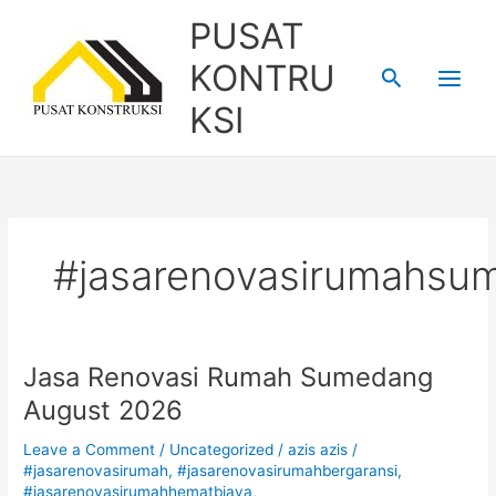
Skip
PUSAT
to
content
KONTRU
Search
KSI
#jasarenovasirumahsu
Jasa Renovasi Rumah Sumedang
Jasa
Renovasi
August 2026
Rumah
Sumedang
Leave a Comment
/
Uncategorized
/
azis azis
/
August
#jasarenovasirumah
,
#jasarenovasirumahbergaransi
,
#jasarenovasirumahhematbiaya
,
2026