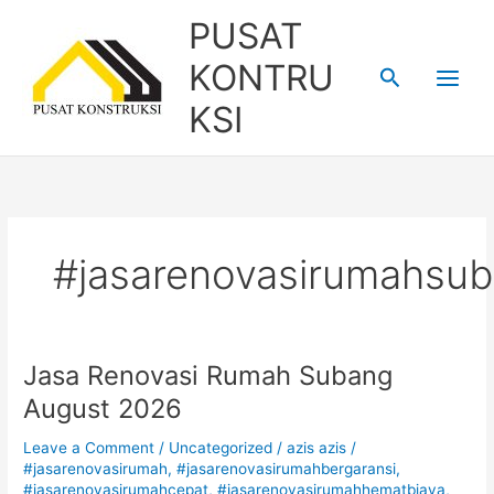
Skip
PUSAT
to
content
KONTRU
Search
KSI
#jasarenovasirumahsu
Jasa Renovasi Rumah Subang
Jasa
Renovasi
August 2026
Rumah
Subang
Leave a Comment
/
Uncategorized
/
azis azis
/
August
#jasarenovasirumah
,
#jasarenovasirumahbergaransi
,
#jasarenovasirumahcepat
,
#jasarenovasirumahhematbiaya
,
2026