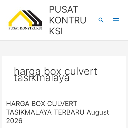
Skip
PUSAT
to
content
KONTRU
Search
KSI
harga box culvert
tasikmalaya
HARGA BOX CULVERT
HARGA
BOX
TASIKMALAYA TERBARU August
CULVERT
2026
TASIKMALAYA
TERBARU