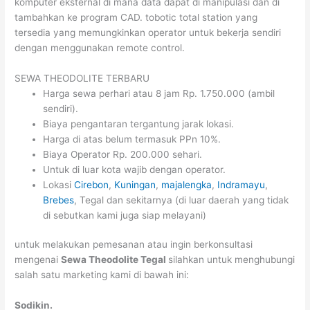
komputer eksternal di mana data dapat di manipulasi dan di
tambahkan ke program CAD. tobotic total station yang
tersedia yang memungkinkan operator untuk bekerja sendiri
dengan menggunakan remote control.
SEWA THEODOLITE TERBARU
Harga sewa perhari atau 8 jam Rp. 1.750.000 (ambil
sendiri).
Biaya pengantaran tergantung jarak lokasi.
Harga di atas belum termasuk PPn 10%.
Biaya Operator Rp. 200.000 sehari.
Untuk di luar kota wajib dengan operator.
Lokasi
Cirebon
,
Kuningan
,
majalengka
,
Indramayu
,
Brebes
, Tegal dan sekitarnya (di luar daerah yang tidak
di sebutkan kami juga siap melayani)
untuk melakukan pemesanan atau ingin berkonsultasi
mengenai
Sewa Theodolite Tegal
silahkan untuk menghubungi
salah satu marketing kami di bawah ini:
Sodikin.