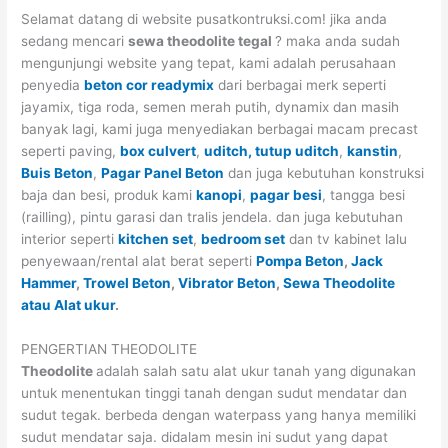
Selamat datang di website pusatkontruksi.com! jika anda
sedang mencari
sewa theodolite tegal
? maka anda sudah
mengunjungi website yang tepat, kami adalah perusahaan
penyedia
beton cor readymix
dari berbagai merk seperti
jayamix, tiga roda, semen merah putih, dynamix dan masih
banyak lagi, kami juga menyediakan berbagai macam precast
seperti paving,
box culvert
,
uditch, tutup uditch
,
kanstin
,
Buis Beton
,
Pagar Panel Beton
dan juga kebutuhan konstruksi
baja dan besi, produk kami
kanopi
,
pagar besi
, tangga besi
(railling), pintu garasi dan tralis jendela. dan juga kebutuhan
interior seperti
kitchen set
,
bedroom set
dan tv kabinet lalu
penyewaan/rental alat berat seperti
Pompa Beton
,
Jack
Hammer
,
Trowel Beton
,
Vibrator Beton
,
Sewa Theodolite
atau Alat ukur
.
PENGERTIAN THEODOLITE
Theodolite
adalah salah satu alat ukur tanah yang digunakan
untuk menentukan tinggi tanah dengan sudut mendatar dan
sudut tegak. berbeda dengan waterpass yang hanya memiliki
sudut mendatar saja. didalam mesin ini sudut yang dapat