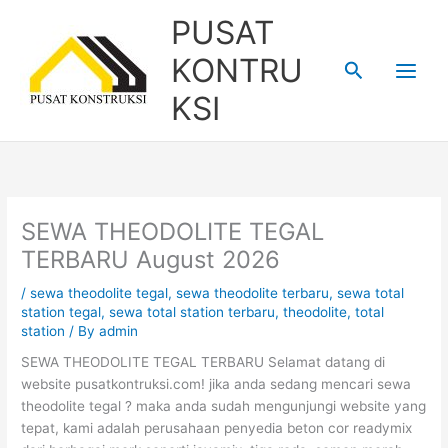
Skip
PUSAT
to
content
KONTRU
Search
KSI
SEWA THEODOLITE TEGAL
TERBARU August 2026
/
sewa theodolite tegal
,
sewa theodolite terbaru
,
sewa total
station tegal
,
sewa total station terbaru
,
theodolite
,
total
station
/ By
admin
SEWA THEODOLITE TEGAL TERBARU Selamat datang di
website pusatkontruksi.com! jika anda sedang mencari sewa
theodolite tegal ? maka anda sudah mengunjungi website yang
tepat, kami adalah perusahaan penyedia beton cor readymix