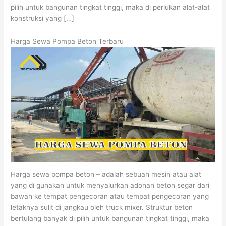
pilih untuk bangunan tingkat tinggi, maka di perlukan alat-alat
konstruksi yang […]
Harga Sewa Pompa Beton Terbaru
Harga sewa pompa beton – adalah sebuah mesin atau alat
yang di gunakan untuk menyalurkan adonan beton segar dari
bawah ke tempat pengecoran atau tempat pengecoran yang
letaknya sulit di jangkau oleh truck mixer. Struktur beton
bertulang banyak di pilih untuk bangunan tingkat tinggi, maka