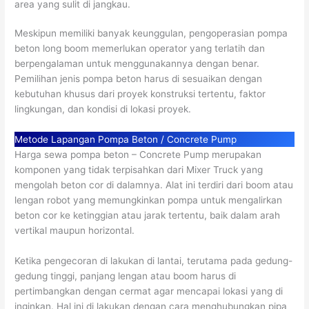
area yang sulit di jangkau.
Meskipun memiliki banyak keunggulan, pengoperasian pompa
beton long boom memerlukan operator yang terlatih dan
berpengalaman untuk menggunakannya dengan benar.
Pemilihan jenis pompa beton harus di sesuaikan dengan
kebutuhan khusus dari proyek konstruksi tertentu, faktor
lingkungan, dan kondisi di lokasi proyek.
Metode Lapangan Pompa Beton / Concrete Pump
Harga sewa pompa beton – Concrete Pump merupakan
komponen yang tidak terpisahkan dari Mixer Truck yang
mengolah beton cor di dalamnya. Alat ini terdiri dari boom atau
lengan robot yang memungkinkan pompa untuk mengalirkan
beton cor ke ketinggian atau jarak tertentu, baik dalam arah
vertikal maupun horizontal.
Ketika pengecoran di lakukan di lantai, terutama pada gedung-
gedung tinggi, panjang lengan atau boom harus di
pertimbangkan dengan cermat agar mencapai lokasi yang di
inginkan. Hal ini di lakukan dengan cara menghubungkan pipa