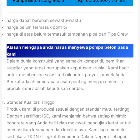
Pompa Beton Long Boom
Rp. 6.500.000 / 70 m3
harga dapat berubah sewaktu-waktu
harga belum termasuk ppn11%
harga di atas belum termasuk tambahan pipa dan Tips Crew
Alasan mengapa anda harus menyewa pompa beton pada
kami
Dalam dunia konstruksi yang semakin kompetitif, pemilihan
supplier yang tepat merupakan keputusan krusial. Kami hadir
untuk memberikan solusi terbaik untuk proyek-proyek Anda.
Berikut adalah beberapa alasan penting mengapa memilih
produk kami adalah keputusan cerdas:
Standar Kualitas Tinggi:
Produk kami di produksi sesuai dengan standar mutu tertinggi.
Dengan sertifikat ISO, kami menjamin bahwa setiap minimix
concrete yang Anda beli telah melewati pengujian ketat untuk
memastikan keamanan dan kualitasnya. Kami juga memiliki
sertifikasi TKDN (Tingkat Komponen Dalam Negeri) sebagai