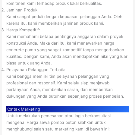
komitmen kami terhadap produk lokal berkualitas.
Jaminan Produk:
Kami sangat peduli dengan kepuasan pelanggan Anda. Oleh
karena itu, kami memberikan jaminan produk kami.
Harga Kompetitif:
Kami memahami betapa pentingnya anggaran dalam proyek
konstruksi Anda. Maka dari itu, kami menawarkan harga
concrete pump yang sangat kompetitif tanpa mengorbankan
kualitas. Dengan kami, Anda akan mendapatkan nilai yang luar
biasa untuk uang Anda.
Pelayanan Pelanggan Terbaik:
Kami bangga memiliki tim pelayanan pelanggan yang
profesional dan responsif. Kami selalu siap menjawab
pertanyaan Anda, memberikan saran, dan memberikan
dukungan yang Anda butuhkan sepanjang proses pembelian.
Kontak Marketing
Untuk melakukan pemesanan atau ingin berkonsultasi
mengenai Harga sewa pompa beton silahkan untuk
menghubungi salah satu marketing kami di bawah ini: