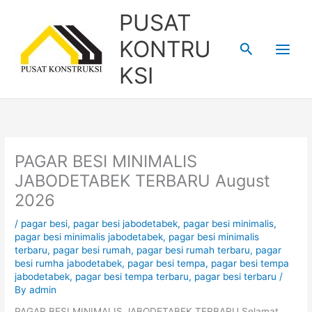
Skip
PUSAT
to
content
KONTRU
Search
KSI
PAGAR BESI MINIMALIS
JABODETABEK TERBARU August
2026
/
pagar besi
,
pagar besi jabodetabek
,
pagar besi minimalis
,
pagar besi minimalis jabodetabek
,
pagar besi minimalis
terbaru
,
pagar besi rumah
,
pagar besi rumah terbaru
,
pagar
besi rumha jabodetabek
,
pagar besi tempa
,
pagar besi tempa
jabodetabek
,
pagar besi tempa terbaru
,
pagar besi terbaru
/
By
admin
PAGAR BESI MINIMALIS JABODETABEK TERBARU Selamat