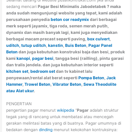
Selamat datang di website pusatkontruksi.com! jika anda
sedang mencari
Pagar Besi Minimalis Jabodetabek ? maka
anda sudah mengunjungi website yang tepat, kami adalah
perusahaan penyedia
beton cor readymix
dari berbagai
merk seperti jayamix, tiga roda, semen merah putih,
dynamix dan masih banyak lagi, kami juga menyediakan
berbagai macam precast seperti paving,
box culvert
,
uditch, tutup uditch
,
kanstin
,
Buis Beton
,
Pagar Panel
Beton
dan juga kebutuhan konstruksi baja dan besi, produk
kami
kanopi
,
pagar besi
, tangga besi (railling), pintu garasi
dan tralis jendela. dan juga kebutuhan interior seperti
kitchen set
,
bedroom set
dan tv kabinet lalu
penyewaan/rental alat berat seperti
Pompa Beton
,
Jack
Hammer
,
Trowel Beton
,
Vibrator Beton
,
Sewa Theodolite
atau Alat ukur
.
PENGERTIAN
pengertian pagar menurut
wikipedia
“
Pagar
adalah struktur
tegak yang di rancang untuk membatasi atau mencegah
gerakan melintasi batas yang di buatnya. Pagar umumnya di
bedakan dengan
dinding
menurut kekokohan kontruksinya: