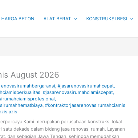
HARGA BETON
ALAT BERAT
KONSTRUKSI BESI
is August 2026
renovasirumahbergaransi
,
#jasarenovasirumahcepat
,
hciamisberkualitas
,
#jasarenovasirumahciamiscepat
,
sirumahciamisprofesional
,
asirumahhematbiaya
,
#kontraktorjasarenovasirumahciamis
,
azis azis
Terpercaya Kami merupakan perusahaan konstruksi lokal
ri satu dekade dalam bidang jasa renovasi rumah. Layanan
rat, dan sebagian Jawa Tengah, sehingga memudahkan