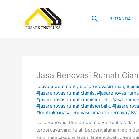
Skip
to
Search
content
BERANDA
Jasa Renovasi Rumah Ciam
Leave a Comment
/
#jasarenovasirumah
,
#jasa
#jasarenovasirumahciamis
,
#jasarenovasiruma
#jasarenovasirumahciamismurah
,
#jasarenova
#jasarenovasirumahciamisterbaik
,
#jasarenov
#kontraktorjasarenovasirumahterpercaya
/ By
Jasa Renovasi Rumah Ciamis Berkualitas dan 
terpercaya yang telah berpengalaman lebih da
kami mencakup wilayah Jabodetabek, Jawa Ba